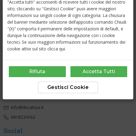
"Accetta tutti" acconsenti di ricevere tutti i cookie del nostro
sito; cliccando su "Gestisci Cookie" puoi avere maggiori
Link Utili
informazioni sui singoli cookie di ogni categoria. La chiusura
del banner mediante selezione dell’apposito comando Chiudi
Chi Siamo
"(X)” comporta il permanere delle impostazioni di default, e
Contatti
dunque la continuazione della navigazione con i cookie
Cookie Policy
tecnici. Se vuoi maggiori informazioni sul funzionamento dei
cookie attivi sul sito
clicca qui
.
Privacy Policy
DO.CA. TOUR
Ragione sociale e sede legale:
Rifiuta
Accetta Tutti
CAPTUR S.R.L.
Via Principe di Napoli, 33-35, Nola, NA
P.IVA: 03744311212
Gestisci Cookie
Contatti
info@docatour.it
0818234162
Social